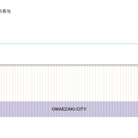
85番地
OMAEZAKI-CITY