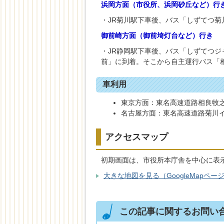
浜岡方面（市役所、浜岡砂丘など）行
・JR菊川駅下車後、バス「しずてつ菊
御前崎方面（御前埼灯台など）行き
・JR静岡駅下車後、バス「しずてつジ
前」に到着。そこから自主運行バス「
車利用
東京方面：東名高速道路相良牧之
名古屋方面：東名高速道路菊川イ
アクセスマップ
初期画面は、市役所本庁舎を中心に表
大きな地図を見る（GoogleMapペー
この記事に関するお問い