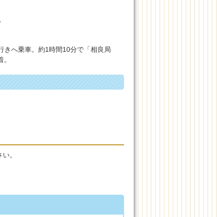
。
きへ乗車。約1時間10分で「相良局
着。
さい。