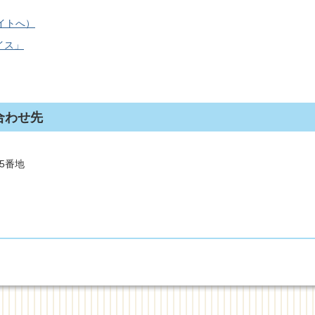
イトへ）
イス」
合わせ先
85番地