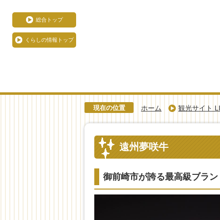
総合トップ
くらしの情報トップ
現在の位置
ホーム
観光サイト LIK
遠州夢咲牛
御前崎市が誇る最高級ブラン