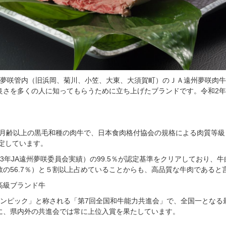
夢咲管内（旧浜岡、菊川、小笠、大東、大須賀町）のＪＡ遠州夢咲肉牛
良さを多くの人に知ってもらうために立ち上げたブランドです。令和2年
月齢以上の黒毛和種の肉牛で、日本食肉格付協会の規格による肉質等級
定しています。
年JA遠州夢咲委員会実績）の99.5％が認定基準をクリアしており、
頭数の56.7％）と５割以上占めていることからも、高品質な牛肉であると
高級ブランド牛
ンピック」と称される「第7回全国和牛能力共進会」で、全国一となる
に、県内外の共進会では常に上位入賞を果たしています。