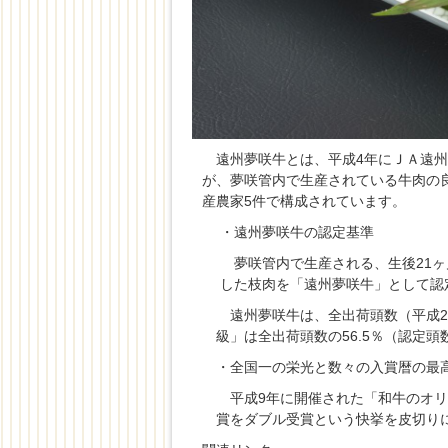
遠州夢咲牛とは、平成4年にＪＡ遠州
が、夢咲管内で生産されている牛肉の
産農家5件で構成されています。
・遠州夢咲牛の認定基準
夢咲管内で生産される、生後21ヶ
した枝肉を「遠州夢咲牛」として認
遠州夢咲牛は、全出荷頭数（平成23
級」は全出荷頭数の56.5％（認定
・全国一の栄光と数々の入賞暦の最
平成9年に開催された「和牛のオリ
賞をダブル受賞という快挙を皮切り