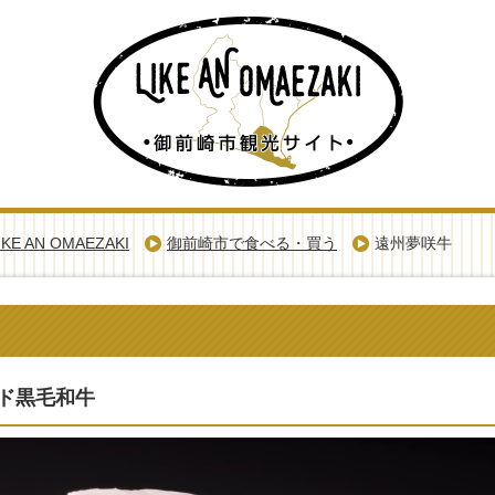
E AN OMAEZAKI
御前崎市で食べる・買う
遠州夢咲牛
ド黒毛和牛