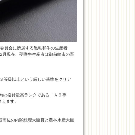
委員会に所属する黒毛和牛の生産者
2月現在、夢咲牛生産者は御前崎市の畜
３等級以上という厳しい基準をクリア
牛肉の格付最高ランクである「Ａ５等
言えます。
最高位の内閣総理大臣賞と農林水産大臣