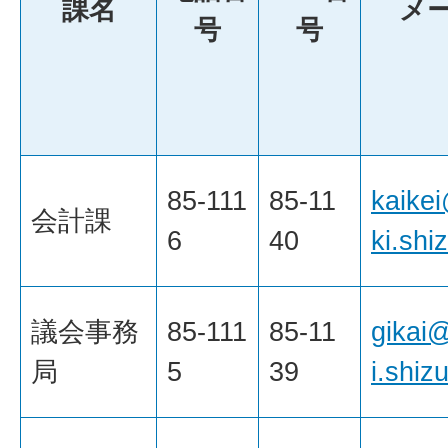
課名
メ
号
号
85-111
85-11
kaike
会計課
6
40
ki.shi
議会事務
85-111
85-11
gikai
局
5
39
i.shiz