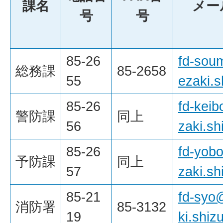
課名
メー
号
号
85-26
fd-sou
総務課
85-2658
55
ezaki.s
85-26
fd-kei
警防課
同上
56
zaki.sh
85-26
fd-yob
予防課
同上
57
zaki.sh
85-21
fd-syo
消防署
85-3132
19
ki.shiz