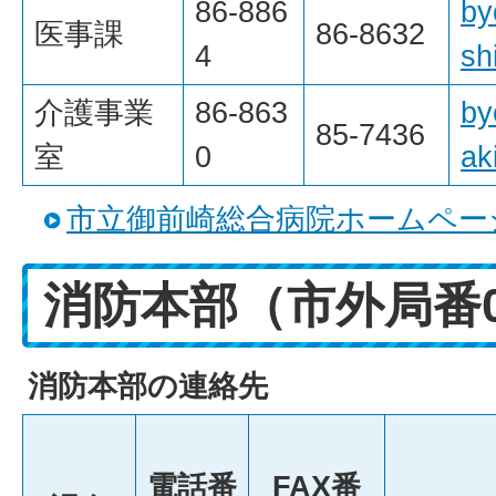
86-886
by
医事課
86-8632
4
sh
介護事業
86-863
by
85-7436
室
0
ak
市立御前崎総合病院ホームペー
消防本部（市外局番0
消防本部の連絡先
電話番
FAX番