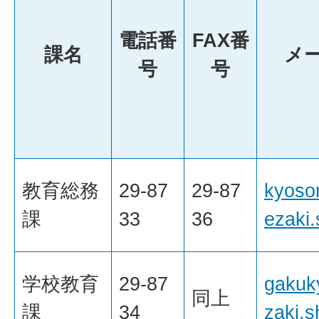
電話番
FAX番
課名
メ
号
号
教育総務
29-87
29-87
kyoso
課
33
36
ezaki.
学校教育
29-87
gakuk
同上
課
34
zaki.s