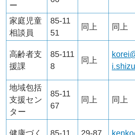
ー
家庭児童
85-11
同上
同上
相談員
51
高齢者支
85-111
korei
同上
援課
8
i.shiz
地域包括
85-11
支援セン
同上
同上
67
ター
健康づく
85-11
29-87
kenko