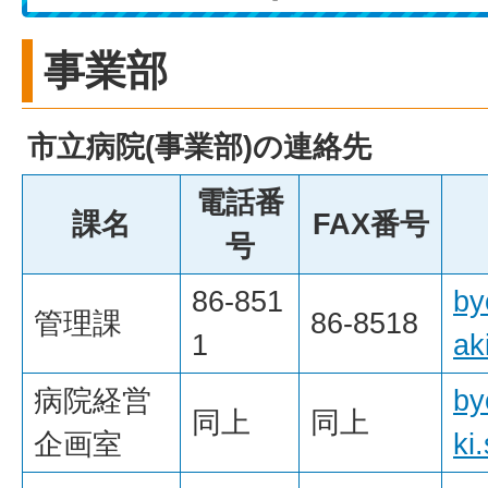
事業部
市立病院(事業部)の連絡先
電話番
課名
FAX番号
号
86-851
by
管理課
86-8518
1
ak
病院経営
by
同上
同上
企画室
ki