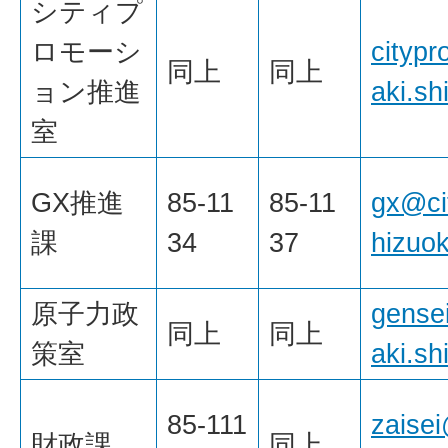
シティプ
ロモーシ
cityp
同上
同上
ョン推進
aki.sh
室
GX推進
85-11
85-11
gx@ci
課
34
37
hizuok
原子力政
gense
同上
同上
策室
aki.sh
85-111
zaise
財政課
同上