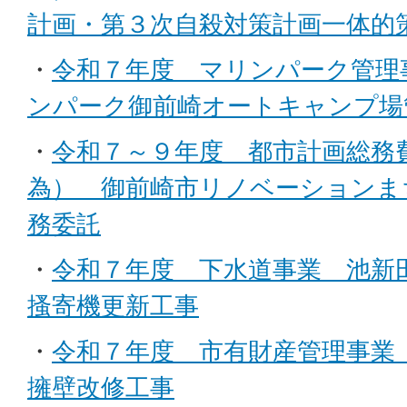
計画・第３次自殺対策計画一体的
・
令和７年度 マリンパーク管理
ンパーク御前崎オートキャンプ場
・
令和７～９年度 都市計画総務
為） 御前崎市リノベーションま
務委託
・
令和７年度 下水道事業 池新
搔寄機更新工事
・
令和７年度 市有財産管理事業
擁壁改修工事