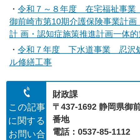
・
令和７～８年度 在宅福祉事
御前崎市第10期介護保険事業計画
計 画・認知症施策推進計画一体
・
令和７年度 下水道事業 忍沢
ル修繕工事
財政課
〒437-1692 静岡県御
この記事
番地
に関する
電話：0537-85-1112
お問い合