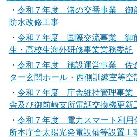
・
令和７年度 渚の交番事業 御
防水改修工事
・
令和７年度 国際交流事業 御
生・高校生海外研修事業業務委託
・
令和７年度 施設運営事業 佐
ター玄関ホール・西側訓練室等空
・
令和７年度 庁舎維持管理事業
舎及び御前崎支所電話交換機更新
・
令和７年度 電力スマート利用
所本庁舎太陽光発電設備等設置工