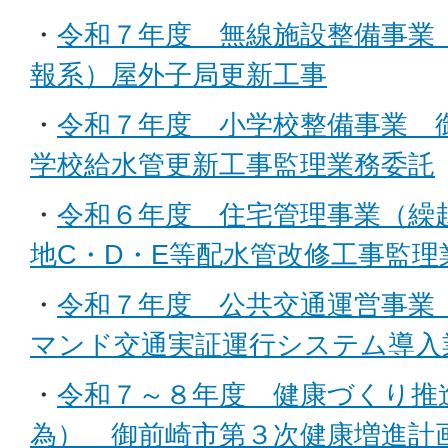
・
令和７年度 無線施設整備事業
報系）屋外子局更新工事
・
令和７年度 小学校整備事業 
学校給水管更新工事監理業務委託
・
令和６年度 住宅管理事業（繰
地C・D・E等配水管改修工事監理
・
令和７年度 公共交通運営事業 
マンド交通実証運行システム導入
・
令和７～８年度 健康づくり推
為） 御前崎市第３次健康増進計