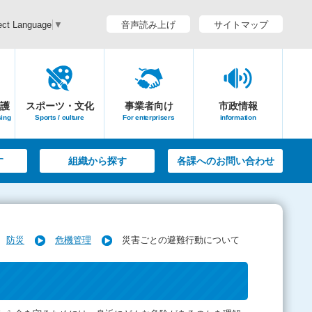
音声読み上げ
サイトマップ
ect Language
▼
護
スポーツ・文化
事業者向け
市政情報
sing
Sports / culture
For enterprisers
information
す
組織から探す
各課へのお問い合わせ
防災
危機管理
災害ごとの避難行動について