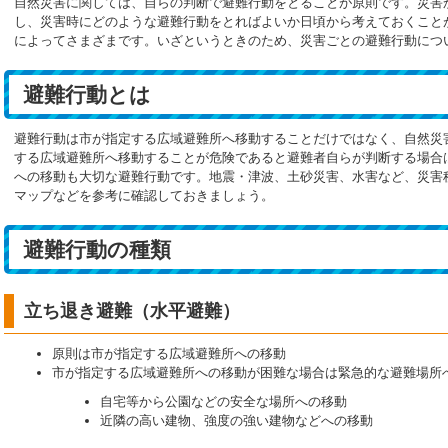
自然災害に関しては、自らの判断で避難行動をとることが原則です。災害
し、災害時にどのような避難行動をとればよいか日頃から考えておくこと
によってさまざまです。いざというときのため、災害ごとの避難行動につ
避難行動とは
避難行動は市が指定する広域避難所へ移動することだけではなく、自然災
する広域避難所へ移動することが危険であると避難者自らが判断する場合
への移動も大切な避難行動です。地震・津波、土砂災害、水害など、災害
マップなどを参考に確認しておきましょう。
避難行動の種類
立ち退き避難（水平避難）
原則は市が指定する広域避難所への移動
市が指定する広域避難所への移動が困難な場合は緊急的な避難場所
自宅等から公園などの安全な場所への移動
近隣の高い建物、強度の強い建物などへの移動