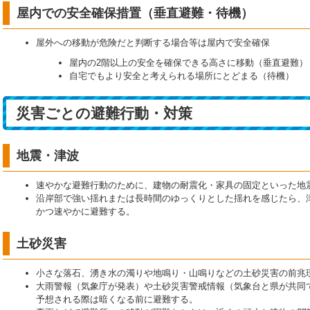
屋内での安全確保措置（垂直避難・待機）
屋外への移動が危険だと判断する場合等は屋内で安全確保
屋内の2階以上の安全を確保できる高さに移動（垂直避難）
自宅でもより安全と考えられる場所にとどまる（待機）
災害ごとの避難行動・対策
地震・津波
速やかな避難行動のために、建物の耐震化・家具の固定といった地
沿岸部で強い揺れまたは長時間のゆっくりとした揺れを感じたら、
かつ速やかに避難する。
土砂災害
小さな落石、湧き水の濁りや地鳴り・山鳴りなどの土砂災害の前兆
大雨警報（気象庁が発表）や土砂災害警戒情報（気象台と県が共同
予想される際は暗くなる前に避難する。