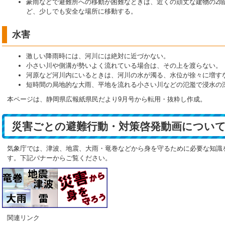
豪雨などで避難所への移動が困難なときは、近くの頑丈な建物の2
ど、少しでも安全な場所に移動する。
水害
激しい降雨時には、河川には絶対に近づかない。
小さい川や側溝が勢いよく流れている場合は、その上を渡らない。
河原など河川内にいるときは、河川の水が濁る、水位が徐々に増す
短時間の局地的な大雨、平地を流れる小さい川などの氾濫で浸水の
本ページは、静岡県広報紙県民だより9月号から転用・抜粋し作成。
災害ごとの避難行動・対策啓発動画につい
気象庁では、津波、地震、大雨・竜巻などから身を守るために必要な知識
す。下記バナーからご覧ください。
関連リンク