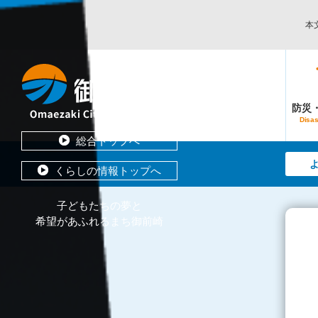
本
防災
Disas
総合トップへ
くらしの情報トップへ
子どもたちの夢と
希望があふれるまち御前崎