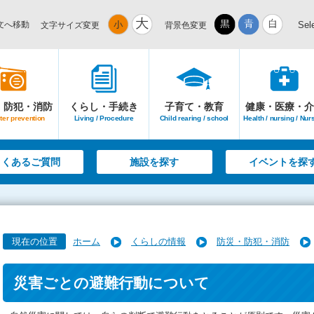
文へ移動
Sel
文字サイズ変更
背景色変更
・防犯・消防
くらし・手続き
子育て・教育
健康・医療・介
ter prevention
Living / Procedure
Child rearing / school
Health / nursing / Nur
よくあるご質問
施設を探す
イベントを探
現在の位置
ホーム
くらしの情報
防災・防犯・消防
災害ごとの避難行動について