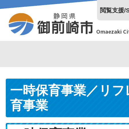
閲覧支援/Se
一時保育事業／リフ
育事業