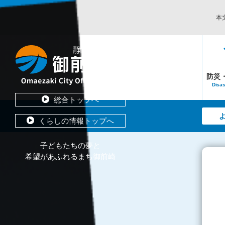
本
防災
Disas
総合トップへ
くらしの情報トップへ
子どもたちの夢と
希望があふれるまち御前崎