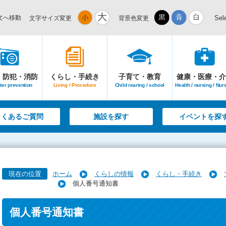
文へ移動
Sel
文字サイズ変更
背景色変更
・防犯・消防
くらし・手続き
子育て・教育
健康・医療・介
ter prevention
Living / Procedure
Child rearing / school
Health / nursing / Nur
よくあるご質問
施設を探す
イベントを探
現在の位置
ホーム
くらしの情報
くらし・手続き
個人番号通知書
個人番号通知書