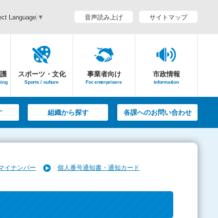
音声読み上げ
サイトマップ
ect Language
▼
護
スポーツ・文化
事業者向け
市政情報
sing
Sports / culture
For enterprisers
information
す
組織から探す
各課へのお問い合わせ
マイナンバー
個人番号通知書・通知カード