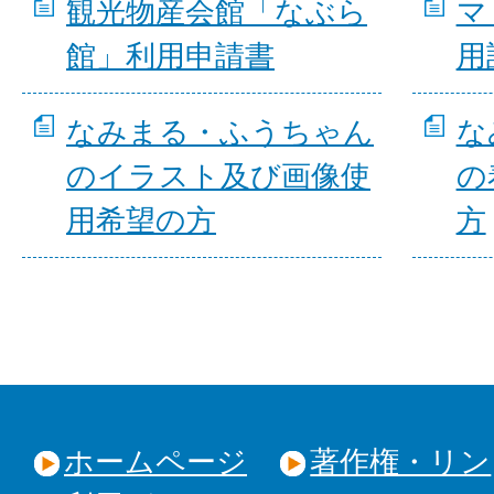
観光物産会館「なぶら
マ
館」利用申請書
用
なみまる・ふうちゃん
な
のイラスト及び画像使
の
用希望の方
方
ホームページ
著作権・リン