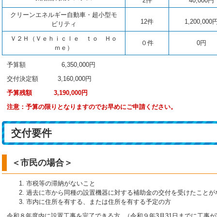
2件
40,000円
クリーンエネルギー自動車・超小型モ
12件
1,200,000
ビリティ
Ｖ２Ｈ（Ｖｅｈｉｃｌｅ ｔｏ Ｈｏ
０件
0円
ｍｅ）
予算額 6,350,000円
交付決定額 3,160,000円
予算残額 3,190,000円
注意：予算の限りとなりますのでお早めにご申請ください。
交付要件
＜市民の場合＞
市税等の滞納がないこと
過去に市から同種の設置機器に対する補助金の交付を受けたことが
市内に住所を有する、または住所を有する予定の方
令和８年度内に設置工事を完了できる方 （令和９年3月31日までに工事