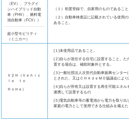
（EV）、プラグイ
（１）初度登録で、自家用のものであること
ンハイブリッド自動
車（PHV）、燃料電
（２）自動車検査証に記載されている使用の
池自動車（FCV））
あること。
超小型モビリティ
（ミニカー）
(１)未使用品であること。
(２)自らが居住する住宅に設置すること。た
置する場合は、補助対象外とする。
(３)一般社団法人次世代自動車振興センター
Ｖ２Ｈ（Ｖｅｈｉｃ
とされた、又はＣＨＡｄｅＭＯ協議会により
ｌｅ ｔｏ
(４)自らが所有又は設置する再生可能エネル
Ｈｏｍｅ）
連携して設置するもの
(５)電気自動車等の蓄電池から電力を取り出
家庭の電力として使用できる仕組みを備えた