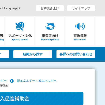
音声読み上げ
サイトマップ
ect Language
▼
護
スポーツ・文化
事業者向け
市政情報
sing
Sports / culture
For enterprisers
information
す
組織から探す
各課へのお問い合わせ
ルギー
新エネルギー・省エネルギー
補助金
入促進補助金