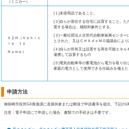
（ミニカー）
(１)未使用品であること。
(２)自らが居住する住宅に設置すること。た
置する場合は、補助対象外とする。
(３)一般社団法人次世代自動車振興センター
Ｖ２Ｈ（Ｖｅｈｉｃ
とされた、又はＣＨＡｄｅＭＯ協議会により
ｌｅ ｔｏ
(４)自らが所有又は設置する再生可能エネル
Ｈｏｍｅ）
連携して設置するもの
(５)電気自動車等の蓄電池から電力を取り出
家庭の電力として使用できる仕組みを備えた
申請方法
御前崎市役所GX推進課に直接持参または郵送で申請書等を提出、下記のU
注意：電子申請にて申請した場合、書類での手続きは不要です。