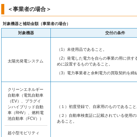
＜事業者の場合＞
対象機器と補助金額（事業者の場合）
対象機器
交付の条件
（1）未使用品であること。
（2）発電した電力を自らの事業の用に供す
太陽光発電システム
めに設置するものであること。
（3）電力事業者と余剰電力の買取契約を締
クリーンエネルギー
自動車（電気自動車
（EV）、プラグイ
（１）初度登録で、自家用のものであること
ンハイブリッド自動
車（RHV）、燃料電
（２）自動車検査証に記載されている使用の
池自動車（FCV））
あること。
超小型モビリティ