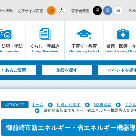
文へ移動
Sel
文字サイズ変更
背景色変更
・防犯・消防
くらし・手続き
子育て・教育
健康・医療・介
ter prevention
Living / Procedure
Child rearing / school
Health / nursing / Nur
よくあるご質問
施設を探す
イベントを探
現在の位置
ホーム
組織から探す
GX推進課
エネ
御前崎市新エネルギー・省エネルギー機器導入促進
御前崎市新エネルギー・省エネルギー機器導