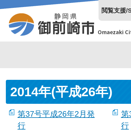
閲覧支援/Se
2014年(平成26年)
第37号平成26年2月発
第
行
行