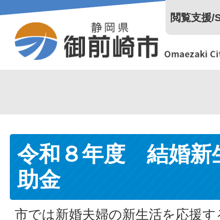
閲覧支援/Se
令和８年度 結婚新
助金
市では新婚夫婦の新生活を応援す