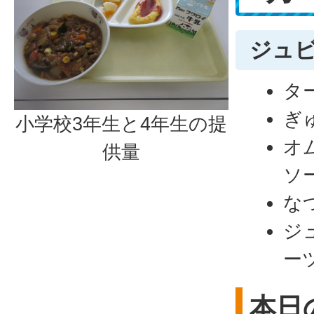
ジュ
タ
ぎ
小学校3年生と4年生の提
オ
供量
ソ
な
ジ
ー
本日