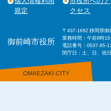
個人情報利用
市役所へのア
規定
クセス
〒437-1692 静岡
業務時間：午前8時1
御前崎市役所
電話番号：0537-85-
閉庁日：土、日、祝
OMAEZAKI-CITY