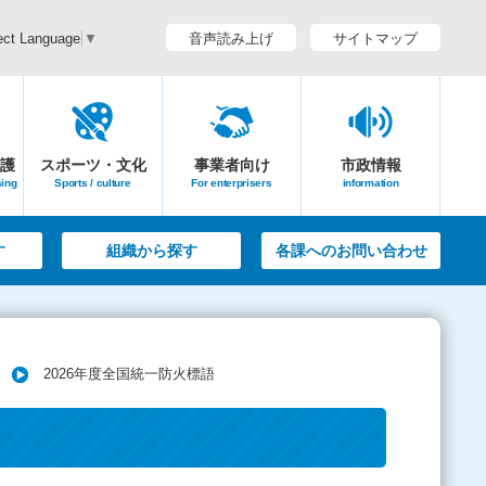
音声読み上げ
サイトマップ
ect Language
▼
護
スポーツ・文化
事業者向け
市政情報
sing
Sports / culture
For enterprisers
information
す
組織から探す
各課へのお問い合わせ
2026年度全国統一防火標語