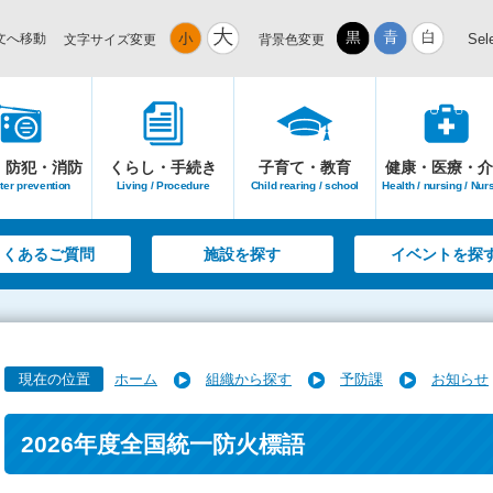
文へ移動
Sel
文字サイズ変更
背景色変更
・防犯・消防
くらし・手続き
子育て・教育
健康・医療・介
ter prevention
Living / Procedure
Child rearing / school
Health / nursing / Nur
よくあるご質問
施設を探す
イベントを探
現在の位置
ホーム
組織から探す
予防課
お知らせ
2026年度全国統一防火標語