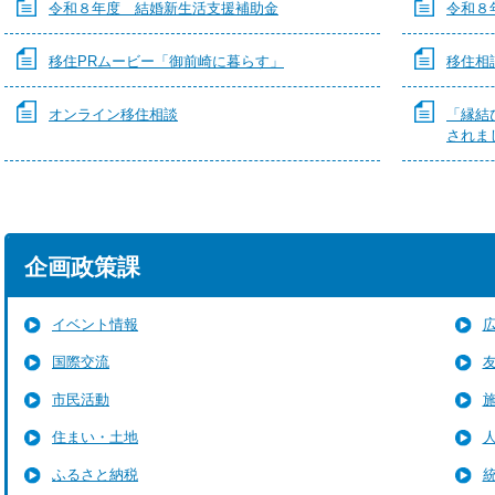
令和８年度 結婚新生活支援補助金
令和８
移住PRムービー「御前崎に暮らす」
移住相
オンライン移住相談
「縁結
されま
企画政策課
イベント情報
国際交流
市民活動
住まい・土地
ふるさと納税