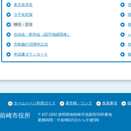
多文化共生
少子化対策
移住・定住
自治会・町内会（認可地縁団体）
市制施行20周年記念
申請書ダウンロード
ホームページ利用ガイド
著作権・リンク
免責事項
個
前崎市役所
〒437-1692 静岡県御前崎市池新田5585番地
業務時間：午前8時15分から午後5時