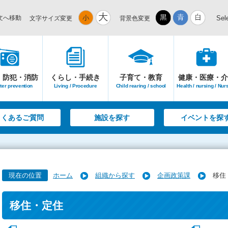
文へ移動
Sel
文字サイズ変更
背景色変更
・防犯・消防
くらし・手続き
子育て・教育
健康・医療・介
ter prevention
Living / Procedure
Child rearing / school
Health / nursing / Nur
よくあるご質問
施設を探す
イベントを探
現在の位置
ホーム
組織から探す
企画政策課
移住
移住・定住