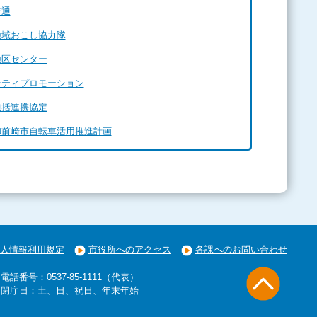
交通
地域おこし協力隊
地区センター
シティプロモーション
包括連携協定
御前崎市自転車活用推進計画
人情報利用規定
市役所へのアクセス
各課へのお問い合わせ
電話番号：0537-85-1111（代表）
閉庁日：土、日、祝日、年末年始