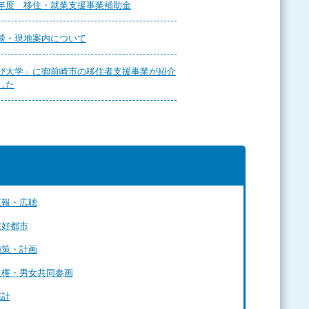
年度 移住・就業支援事業補助金
談・現地案内について
び大学」に御前崎市の移住者支援事業が紹介
した
広報・広聴
友好都市
施策・計画
人権・男女共同参画
統計