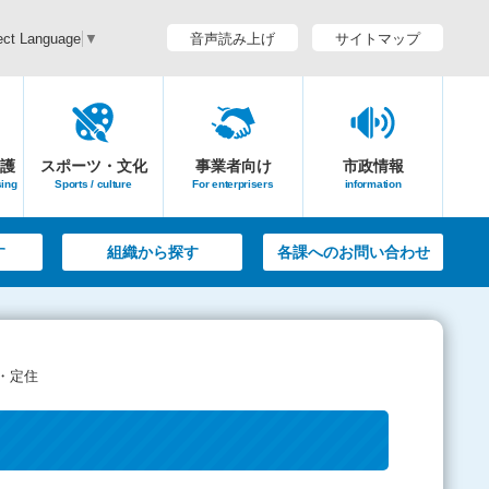
音声読み上げ
サイトマップ
ect Language
▼
護
スポーツ・文化
事業者向け
市政情報
sing
Sports / culture
For enterprisers
information
す
組織から探す
各課へのお問い合わせ
・定住