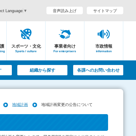
音声読み上げ
サイトマップ
ect Language
▼
護
スポーツ・文化
事業者向け
市政情報
sing
Sports / culture
For enterprisers
information
す
組織から探す
各課へのお問い合わせ
地域計画
地域計画変更の公告について