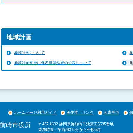
地域計画
地域計画について
地域計画変更に係る協議結果の公表について
ホームページ利用ガイド
著作権・リンク
免責事項
個
前崎市役所
〒437-1692 静岡県御前崎市池新田5585番地
業務時間：午前8時15分から午後5時