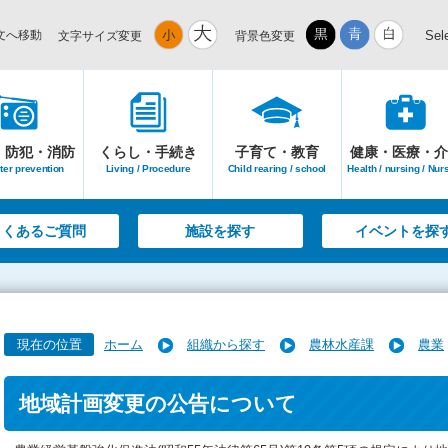
文へ移動
Sel
文字サイズ変更
背景色変更
・防犯・消防
くらし・手続き
子育て・教育
健康・医療・介
ter prevention
Living / Procedure
Child rearing / school
Health / nursing / Nur
よくあるご質問
施設を探す
イベントを探
現在の位置
ホーム
組織から探す
農林水産課
農業
地域計画変更の公告について