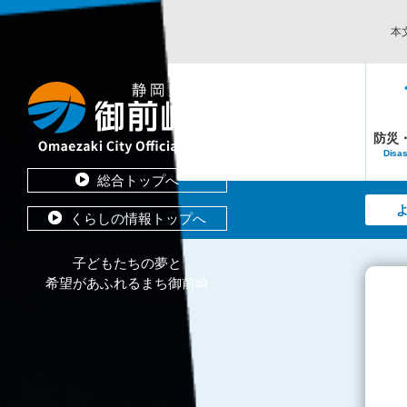
本
防災
Disas
総合トップへ
くらしの情報トップへ
子どもたちの夢と
希望があふれるまち御前崎