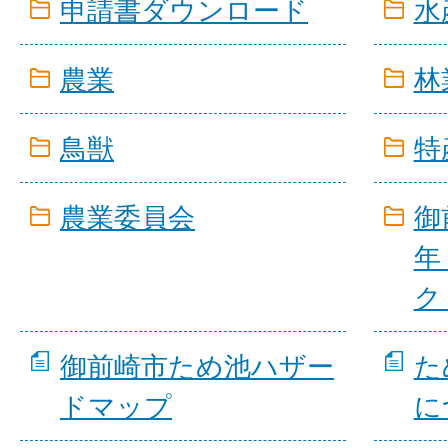
申請書ダウンロード
水
農業
林
鳥獣
特
農業委員会
御
年
ク
御前崎市ため池ハザー
た
ドマップ
に