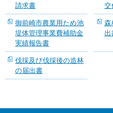
請求書
交
御前崎市農業用ため池
森
堤体管理事業費補助金
出
実績報告書
伐採及び伐採後の造林
の届出書