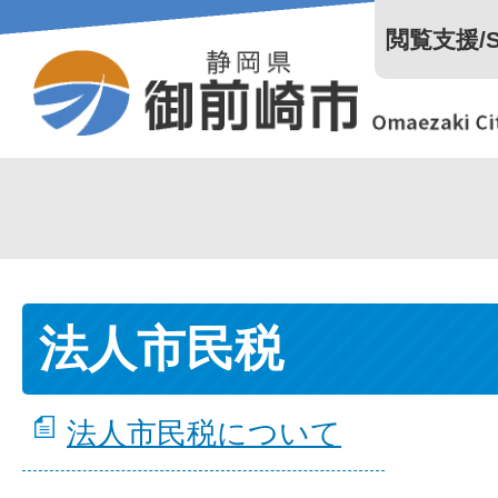
閲覧支援/Se
法人市民税
法人市民税について