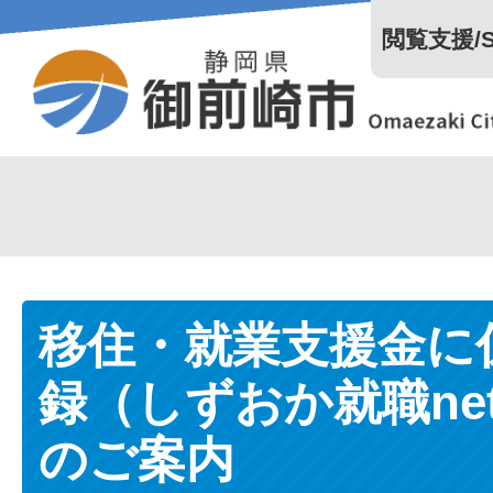
閲覧支援/Se
移住・就業支援金に
録（しずおか就職ne
のご案内